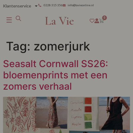
Klantenservice
0228 315 356
info@lavieonline.nl
La Vie
☰
0
Tag:
zomerjurk
Seasalt Cornwall SS26:
bloemenprints met een
zomers verhaal