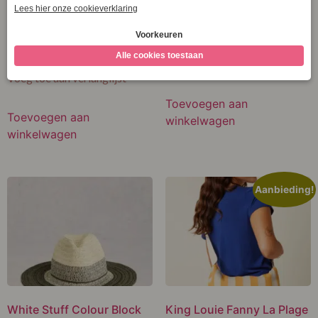
Ankle Sock Green Multi
Socks GRey Multi 446852
447190
€
9,95
€
9,95
Voeg toe aan verlanglijst
Voeg toe aan verlanglijst
Toevoegen aan
Toevoegen aan
winkelwagen
winkelwagen
Aanbieding!
White Stuff Colour Block
King Louie Fanny La Plage