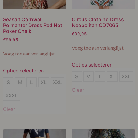
Seasalt Cornwall
Circus Clothing Dress
Polmanter Dress Red Hot
Neopolitan CD7065
Poker Chalk
€
99,95
€
99,95
Voeg toe aan verlanglijst
Voeg toe aan verlanglijst
Opties selecteren
Opties selecteren
S
S
M
L
XL
XXL
S
S
M
L
XL
XXL
M
Clear
M
XXXL
L
L
Clear
XL
XL
XXL
XXL