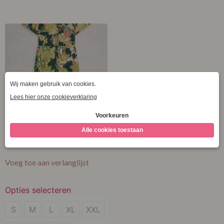
XL
XL
XXL
XXL
XXXL
XXXL
White Stuff Rua Jersey
Shirt Dress Green Print
€
89,95
Voeg toe aan verlanglijst
Opties selecteren
S
S
M
L
XL
XXL