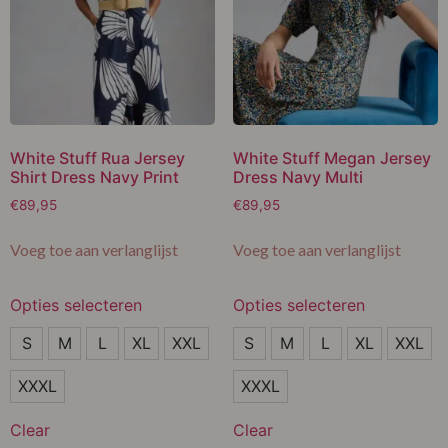
XXXL
White Stuff Rua Jersey
White Stuff Megan Jersey
Shirt Dress Navy Print
Dress Navy Multi
€
89,95
€
89,95
Voeg toe aan verlanglijst
Voeg toe aan verlanglijst
Opties selecteren
Opties selecteren
S
S
S
M
L
XL
XXL
S
M
L
XL
XXL
M
M
XXXL
XXXL
L
L
Clear
Clear