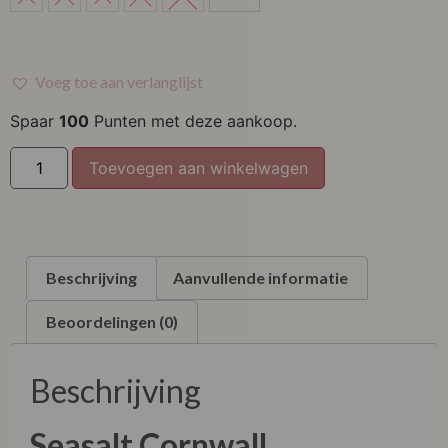
M
L
Voeg toe aan verlanglijst
XL
Spaar
100
Punten met deze aankoop.
XXL
Toevoegen aan winkelwagen
XXXL
Beschrijving
Aanvullende informatie
Beoordelingen (0)
Beschrijving
Seasalt Cornwall