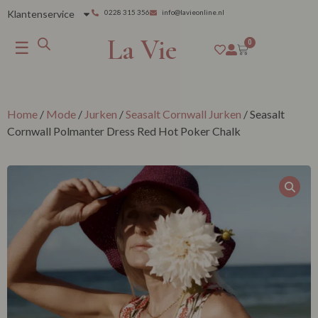
Klantenservice
0228 315 356
info@lavieonline.nl
La Vie
☰
0
Home
/
Mode
/
Jurken
/
Seasalt Cornwall Jurken
/ Seasalt
Cornwall Polmanter Dress Red Hot Poker Chalk