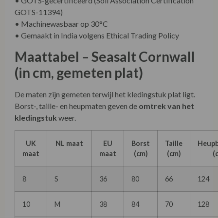
• GOTS-gecertificeerd (Soil Association Certification
GOTS-11394)
• Machinewasbaar op 30°C
• Gemaakt in India volgens Ethical Trading Policy
Maattabel – Seasalt Cornwall
(in cm, gemeten plat)
De maten zijn gemeten terwijl het kledingstuk plat ligt.
Borst-, taille- en heupmaten geven de
omtrek van het
kledingstuk
weer.
UK
NL maat
EU
Borst
Taille
Heupb
maat
maat
(cm)
(cm)
(
8
S
36
80
66
124
10
M
38
84
70
128