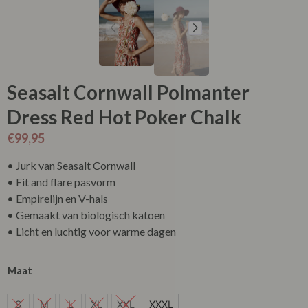
Seasalt Cornwall Polmanter
Dress Red Hot Poker Chalk
€
99,95
• Jurk van Seasalt Cornwall
• Fit and flare pasvorm
• Empirelijn en V-hals
• Gemaakt van biologisch katoen
• Licht en luchtig voor warme dagen
Maat
S
S
M
L
XL
XXL
XXXL