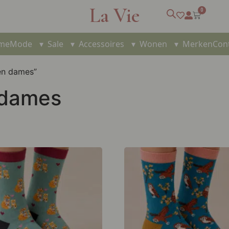
La Vie
0
me
Mode
▾
Sale
▾
Accessoires
▾
Wonen
▾
Merken
Con
en dames”
 dames