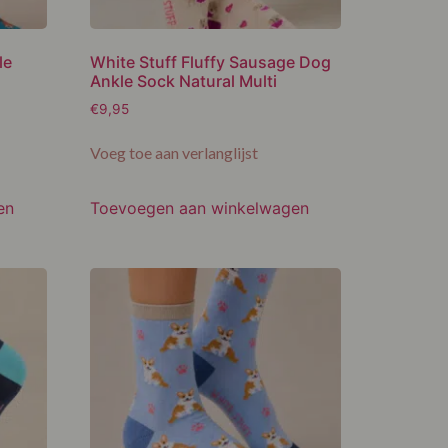
le
White Stuff Fluffy Sausage Dog
Ankle Sock Natural Multi
€
9,95
Voeg toe aan verlanglijst
en
Toevoegen aan winkelwagen