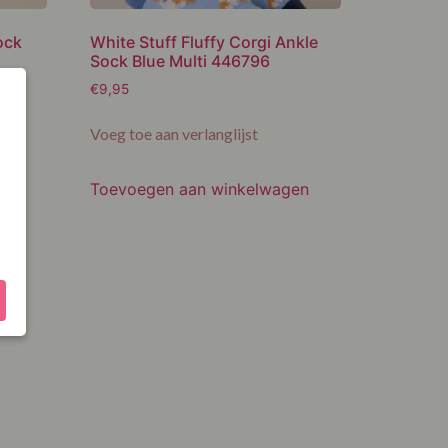
ock
White Stuff Fluffy Corgi Ankle
Sock Blue Multi 446796
€
9,95
Voeg toe aan verlanglijst
en
Toevoegen aan winkelwagen