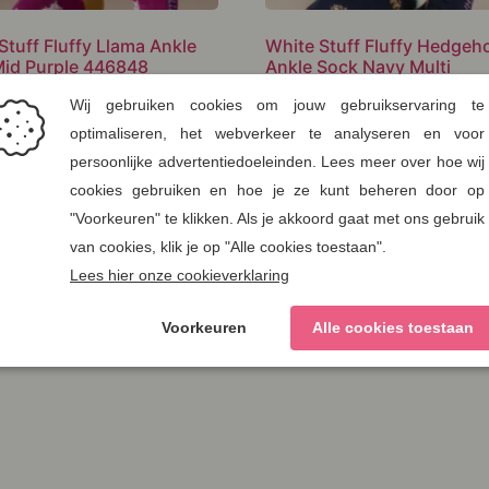
Stuff Fluffy Llama Ankle
White Stuff Fluffy Hedgeh
id Purple 446848
Ankle Sock Navy Multi
€
9,95
e aan verlanglijst
Voeg toe aan verlanglijst
egen aan winkelwagen
Toevoegen aan winkelwag