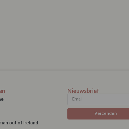
en
Nieuwsbrief
ae
Verzenden
man out of Ireland