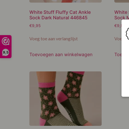
White Stuff Fluffy Cat Ankle
White 
Sock Dark Natural 446845
Sock M
€
9,95
€
9,95
Voeg toe aan verlanglijst
Voeg to
9,5
Toevoegen aan winkelwagen
Toevo