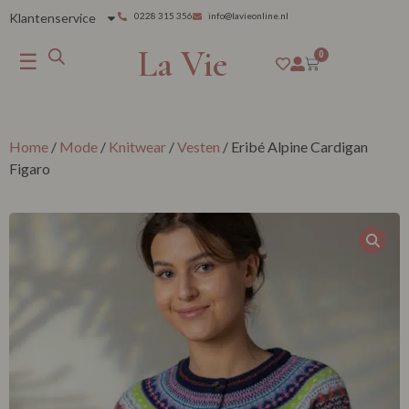
Klantenservice
0228 315 356
info@lavieonline.nl
La Vie
☰
0
Home
/
Mode
/
Knitwear
/
Vesten
/ Eribé Alpine Cardigan
Figaro