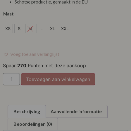
Schotse productie, gemaakt in de EU
Maat
XS
XS
S
M
L
XL
XXL
S
L
Voeg toe aan verlanglijst
XL
Spaar
270
Punten met deze aankoop.
XXL
Toevoegen aan winkelwagen
Beschrijving
Aanvullende informatie
Beoordelingen (0)