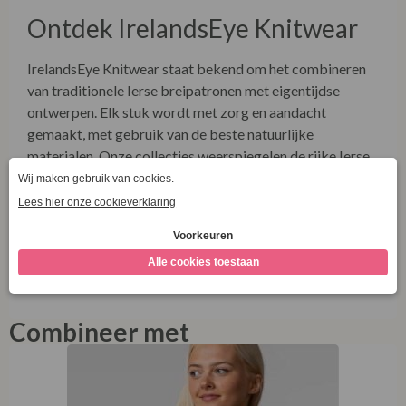
Ontdek IrelandsEye Knitwear
IrelandsEye Knitwear staat bekend om het combineren
van traditionele Ierse breipatronen met eigentijdse
ontwerpen. Elk stuk wordt met zorg en aandacht
gemaakt, met gebruik van de beste natuurlijke
materialen. Onze collecties weerspiegelen de rijke Ierse
erfgoed en zijn ontworpen om een leven lang mee te
gaan. Ontdek meer over onze winkel en onze duurzame
collecties via onze socials! Bezoek
www.facebook.com/LaVieEnRoseDamesmode
.
A512
Combineer met