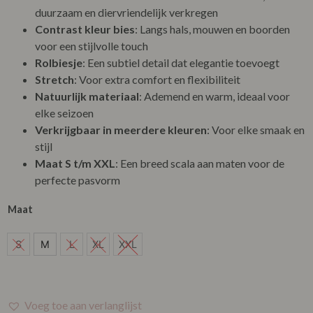
duurzaam en diervriendelijk verkregen
Contrast kleur bies
: Langs hals, mouwen en boorden
voor een stijlvolle touch
Rolbiesje
: Een subtiel detail dat elegantie toevoegt
Stretch
: Voor extra comfort en flexibiliteit
Natuurlijk materiaal
: Ademend en warm, ideaal voor
elke seizoen
Verkrijgbaar in meerdere kleuren
: Voor elke smaak en
stijl
Maat S t/m XXL
: Een breed scala aan maten voor de
perfecte pasvorm
Maat
S
S
M
L
XL
XXL
M
L
Voeg toe aan verlanglijst