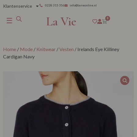
Klantenservice
0228 315 356
info@lavieonline.nl
La Vie
☰
0
Home
/
Mode
/
Knitwear
/
Vesten
/ Irelands Eye Killiney
Cardigan Navy