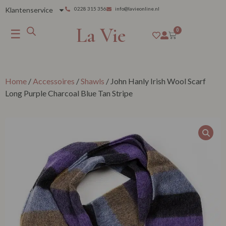
Klantenservice
0228 315 356
info@lavieonline.nl
La Vie
☰
0
Home
/
Accessoires
/
Shawls
/ John Hanly Irish Wool Scarf
Long Purple Charcoal Blue Tan Stripe