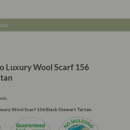
tact
o Luxury Wool Scarf 156
rtan
wls.
uxury Wool Scarf 156 Black Stewart Tartan
l