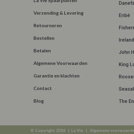
La Vie Spaarpunten
Danef
Verzending & Levering
Eribé
Retourneren
Fisher
Bestellen
Irelan
Betalen
John H
Algemene Voorwaarden
King L
Garantie en klachten
Roose
Contact
Seasal
Blog
The En
© Copyright 2026 | La Vie |
Algemene voorwaard