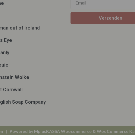
ae
Verzenden
man out of Ireland
ds Eye
anly
ouie
nstein Wolke
t Cornwall
glish Soap Company
en
| Powered by
MplusKASSA Woocommerce
&
WooCommerce Ka