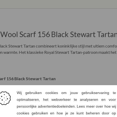
Wool Scarf 156 Black Stewart Tarta
ck Stewart Tartan combineert koninklijke stijl met ultiem comfort
en warmte. Het klassieke Royal Stewart Tartan-patroon maakt het
arf 156 Black Stewart Tartan
ol