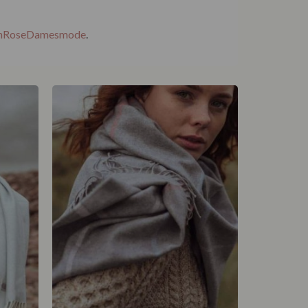
EnRoseDamesmode
.