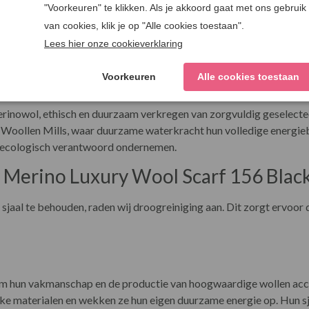
en
id
erinowol, ethisch en duurzaam verkregen van zorgvuldig geselectee
 Woollen Mills, waar duurzame waterkracht hun volledige energieb
 ecologisch verantwoord ondernemen.
 Merino Luxury Wool Scarf 156 Blac
jaal te behouden, raden wij droogreiniging aan. Dit zorgt ervoor d
m hun vakmanschap en de productie van hoogwaardige wollen access
ijke materialen en wekken ze hun eigen duurzame energie op. Hun s