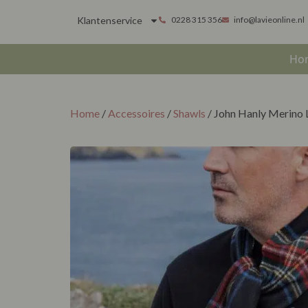
Klantenservice
0228 315 356
info@lavieonline.nl
Ho
Home
/
Accessoires
/
Shawls
/ John Hanly Merino 