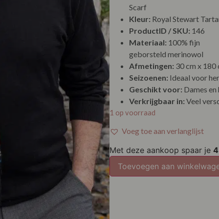
Scarf
Kleur:
Royal Stewart Tarta
ProductID / SKU:
146
Materiaal:
100% fijn
geborsteld merinowol
Afmetingen:
30 cm x 180 
Seizoenen:
Ideaal voor her
Geschikt voor:
Dames en 
Verkrijgbaar in:
Veel versc
1 op voorraad
Voeg toe aan verlanglijst
Met deze aankoop spaar je
4
Toevoegen aan winkelwag