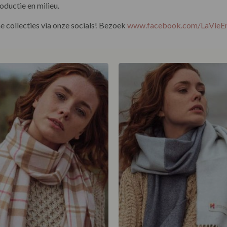
oductie en milieu.
 collecties via onze socials! Bezoek
www.facebook.com/LaVie