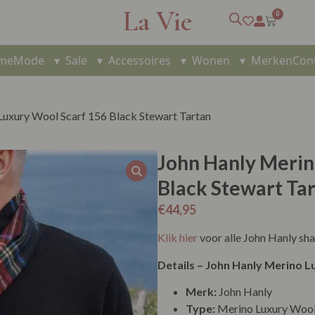
La Vie
0
me
Mode
▾
Sale
▾
Accessoires
▾
Wonen
▾
Merken
Con
Luxury Wool Scarf 156 Black Stewart Tartan
John Hanly Merin
Black Stewart Ta
€
44,95
Klik hier
voor alle John Hanly sha
Details – John Hanly Merino L
Merk:
John Hanly
Type:
Merino Luxury Woo