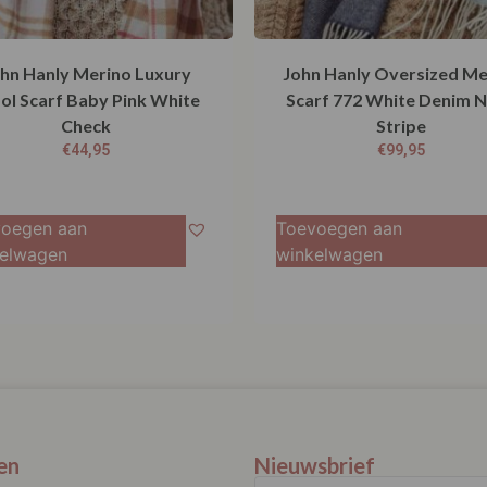
hn Hanly Merino Luxury
John Hanly Oversized Me
l Scarf Baby Pink White
Scarf 772 White Denim 
Check
Stripe
€
44,95
€
99,95
oegen aan
Toevoegen aan
elwagen
winkelwagen
en
Nieuwsbrief