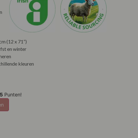
n
cm (12 x 71”)
fst en winter
heren
hillende kleuren
5
Punten!
en