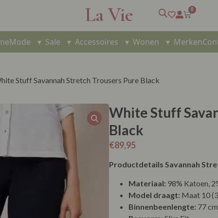
La Vie
0
me
Mode
▾
Sale
▾
Accessoires
▾
Wonen
▾
Merken
Con
hite Stuff Savannah Stretch Trousers Pure Black
White Stuff Sava
Black
€
89,95
Productdetails Savannah Stre
Materiaal:
98% Katoen, 2
Model draagt:
Maat 10 (3
Binnenbeenlengte:
77 cm