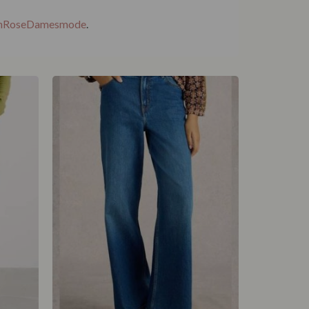
EnRoseDamesmode
.