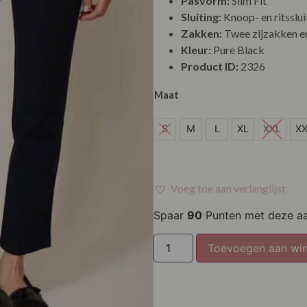
Pasvorm:
Slim Fit
Sluiting:
Knoop- en ritsslui
Zakken:
Twee zijzakken e
Kleur:
Pure Black
Product ID:
2326
Maat
S
S
M
L
XL
XXL
X
M
L
Voeg toe aan verlanglijst
XL
Spaar
90
Punten met deze a
XXL
Toevoegen aan wi
XXXL