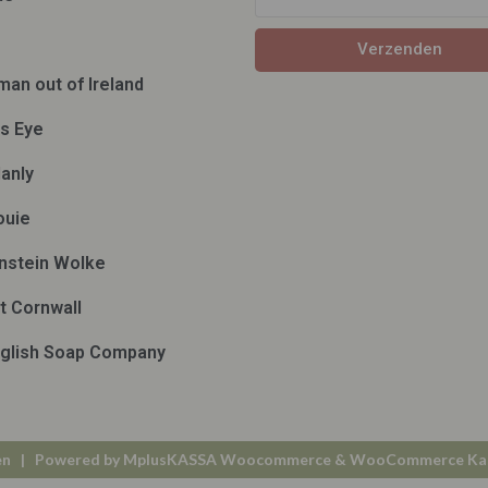
Verzenden
man out of Ireland
ds Eye
anly
ouie
nstein Wolke
t Cornwall
glish Soap Company
en
| Powered by
MplusKASSA Woocommerce
&
WooCommerce Ka