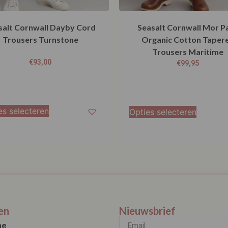
salt Cornwall Dayby Cord
Seasalt Cornwall Mor P
Trousers Turnstone
Organic Cotton Taper
Trousers Maritime
€
93,00
€
99,95
es selecteren
Opties selecteren
en
Nieuwsbrief
ae