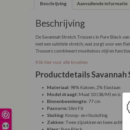
Beschrijving
Aanvullende informatie
Beschrijving
De Savannah Stretch Trousers in Pure Black van 
met een subtiele stretch, wat zorgt voor een fl
Trousers combineert moeiteloos stijl en function
Klik hier voor alle broeken.
Productdetails Savannah 
Materiaal:
98% Katoen, 2% Elastaan
Model draagt:
Maat 10 (38/M) en is 17
Binnenbeenlengte:
77 cm
Pasvorm:
Slim Fit
Sluiting:
Knoop- en ritssluiting
Zakken:
Twee zijzakken en twee achterz
9,5
Kleur:
Pure Black