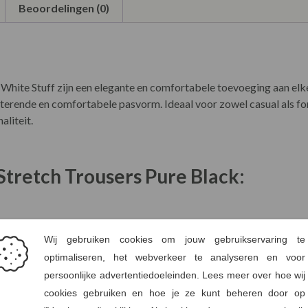
Beoordelingen (0)
White Stuff zijn een elegante en comfortabele toevoeging aan elk
atterende en comfortabele pasvorm. Ideaal voor zowel casual als 
aliteit.
Stretch Trousers Pure Black:
8cm
akken