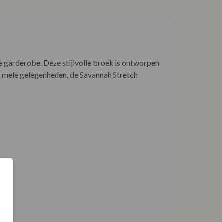
e garderobe. Deze stijlvolle broek is ontworpen
formele gelegenheden, de Savannah Stretch