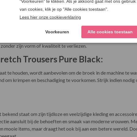
id:
een hoogwaardige mix van katoen en elastaan. Het katoen zorgt vo
ch en bewegingsvrijheid. Deze combinatie maakt de broek niet al
zonder zijn vorm of kwaliteit te verliezen.
retch Trousers Pure Black:
aat te houden, wordt aanbevolen om de broek in de machine te wa
d om krimpen en beschadiging te voorkomen. Strijk indien nodig o
 bekend staat om zijn tijdloze en veelzijdige kleding en accesso
llectie aansluit bij de behoeften en smaak van moderne vrouwen. 
een mooie items, maar draagt het ook bij aan een betere wereld. Doo
meegaat.