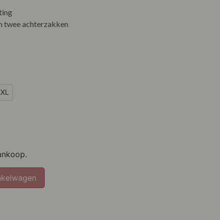
ting
n twee achterzakken
XXL
ankoop.
nkelwagen