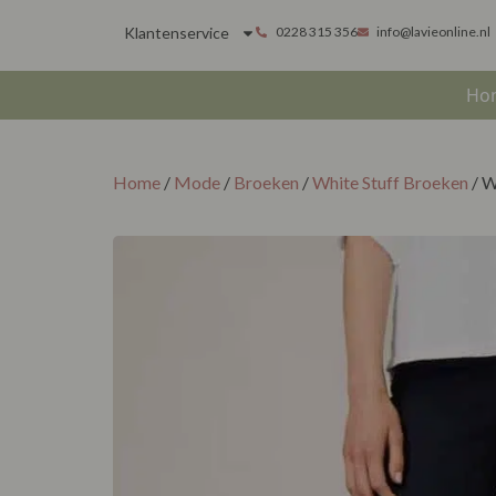
Klantenservice
0228 315 356
info@lavieonline.nl
Ho
Home
/
Mode
/
Broeken
/
White Stuff Broeken
/ W