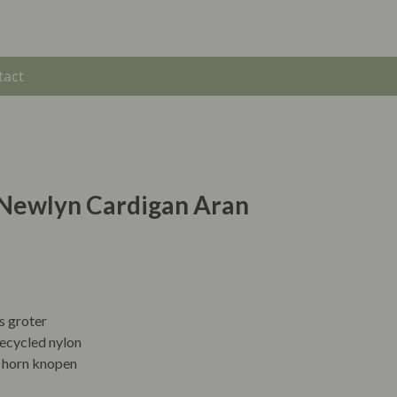
tact
 Newlyn Cardigan Aran
ts groter
cycled nylon
k horn knopen