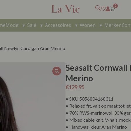
La Vie
0
me
Mode
▾
Sale
▾
Accessoires
▾
Wonen
▾
Merken
Con
all Newlyn Cardigan Aran Merino
Seasalt Cornwall
Merino
€
129,95
• SKU 5056804168311
• Relaxed fit, valt op maat tot ie
• 70% RWS-merinowol, 30% gere
• Mixed cable knit, V-hals, moc
• Handwas; kleur Aran Merino