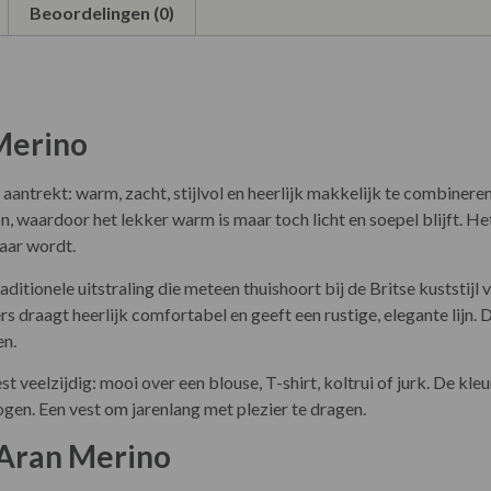
Beoordelingen (0)
Merino
j aantrekt: warm, zacht, stijlvol en heerlijk makkelijk te combiner
, waardoor het lekker warm is maar toch licht en soepel blijft. He
aar wordt.
ditionele uitstraling die meteen thuishoort bij de Britse kuststijl v
 draagt heerlijk comfortabel en geeft een rustige, elegante lijn. D
en.
 veelzijdig: mooi over een blouse, T-shirt, koltrui of jurk. De kl
t ogen. Een vest om jarenlang met plezier te dragen.
 Aran Merino