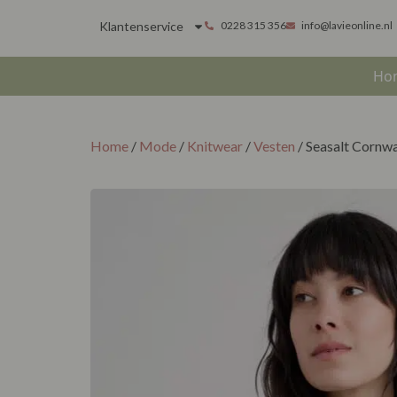
Klantenservice
0228 315 356
info@lavieonline.nl
Ho
Home
/
Mode
/
Knitwear
/
Vesten
/ Seasalt Cornw