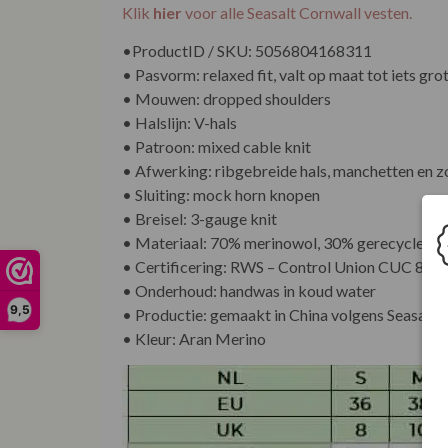
Klik
hier
voor alle Seasalt Cornwall vesten.
•ProductID / SKU: 5056804168311
• Pasvorm: relaxed fit, valt op maat tot iets gro
• Mouwen: dropped shoulders
• Halslijn: V-hals
• Patroon: mixed cable knit
• Afwerking: ribgebreide hals, manchetten en 
• Sluiting: mock horn knopen
• Breisel: 3-gauge knit
• Materiaal: 70% merinowol, 30% gerecycled n
• Certificering: RWS – Control Union CUC 885
• Onderhoud: handwas in koud water
9,5
• Productie: gemaakt in China volgens Seasalt’s
• Kleur: Aran Merino