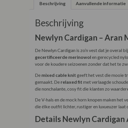
Beschrijving
Aanvullende informatie
Beschrijving
Newlyn Cardigan – Aran 
De Newlyn Cardigan is zo’n vest dat je overal bi
gecertificeerde merinowol
en gerecycled nylon
voor de koudere seizoenen zonder dat het te zw
De
mixed cable knit
geeft het vest die mooie tra
gemaakt. De
relaxed fit
met verlaagde schouders
die nonchalante, cosy fit die klanten zo waarder
De V-hals en de mock horn knopen maken het vest
die élke outfit lichter, rustiger en luxueuzer laa
Details Newlyn Cardigan