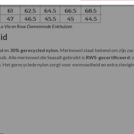
 La Vie en Rose Damesmode Enkhuizen
id
ol
en
30% gerecycled nylon
. Merinowol staat bekend om zijn za
ik. Alle merinowol die Seasalt gebruikt is
RWS-gecertificeerd
: 
. Het gerecyclede nylon zorgt voor vormvastheid en extra stevigh
en