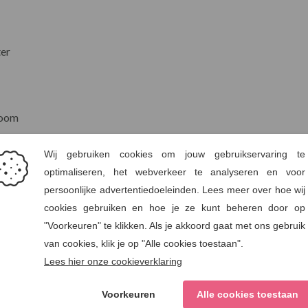
ter
zoom
ylon
150
 Ethical Trading Policy