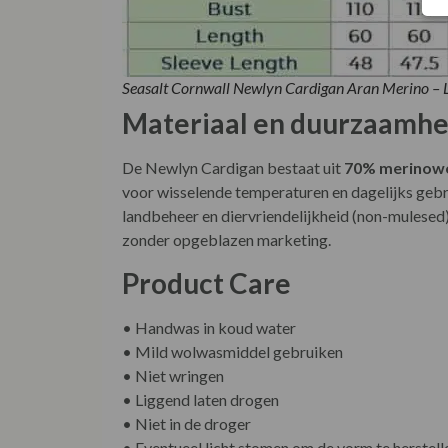
Seasalt Cornwall Newlyn Cardigan Aran Merino –
Materiaal en duurzaamhe
De Newlyn Cardigan bestaat uit
70% merinow
voor wisselende temperaturen en dagelijks gebru
landbeheer en diervriendelijkheid (non-mulesed)
zonder opgeblazen marketing.
Product Care
• Handwas in koud water
• Mild wolwasmiddel gebruiken
• Niet wringen
• Liggend laten drogen
• Niet in de droger
• Eventueel licht stomen om de vorm te herstell