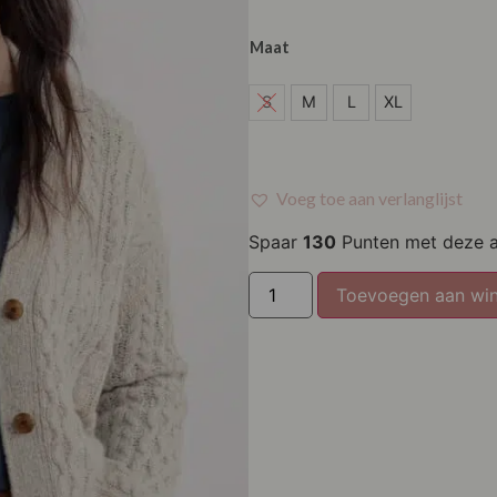
Maat
S
S
M
L
XL
M
L
Voeg toe aan verlanglijst
XL
Spaar
130
Punten met deze 
Toevoegen aan wi